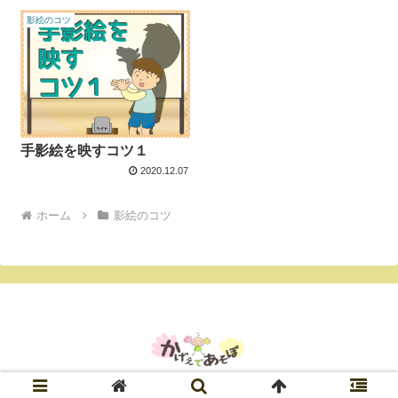
影絵のコツ
手影絵を映すコツ１
2020.12.07
ホーム
影絵のコツ
© 2020 かげえであそぼ.