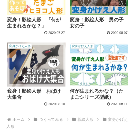
変身！影絵人形 「何が
変身！影絵人形 男の子
生まれるかな？」
女の子
2020.07.27
2020.08.07
変身かげえ人形
変身かげえ人形
変身！影絵人形 おばけ
何が生まれるかな？（た
大集合
まごシリーズ型紙）
2020.08.10
2020.08.11
ホーム
つくってみる
影絵人形
変身かげえ
人形